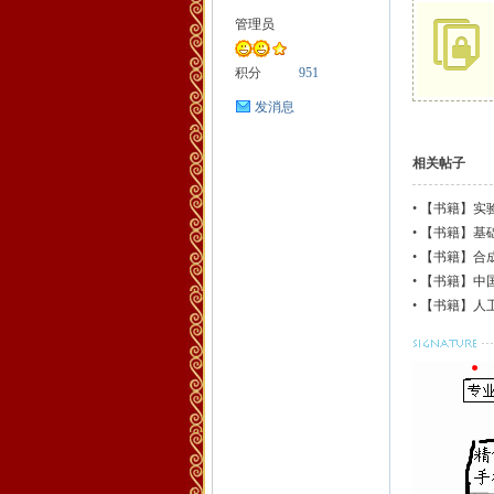
管理员
药
积分
951
发消息
相关帖子
•
【书籍】实
•
【书籍】基
•
【书籍】合
•
【书籍】中
生
•
【书籍】人