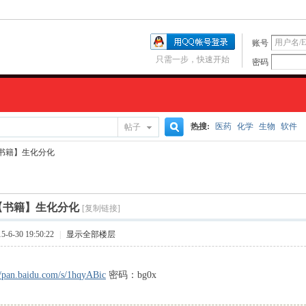
账号
只需一步，快速开始
密码
热搜:
医药
化学
生物
软件
帖子
搜
书籍】生化分化
索
【书籍】生化分化
[复制链接]
6-30 19:50:22
|
显示全部楼层
//pan.baidu.com/s/1hqyABic
密码：bg0x