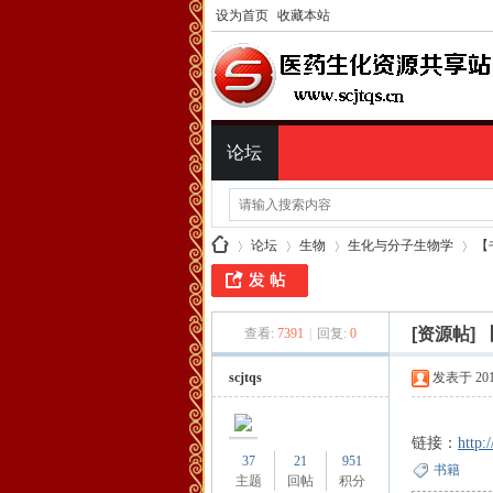
设为首页
收藏本站
论坛
论坛
生物
生化与分子生物学
【
[资源帖]
查看:
7391
|
回复:
0
医
»
›
›
›
scjtqs
发表于 2015-
链接：
http:
37
21
951
书籍
主题
回帖
积分