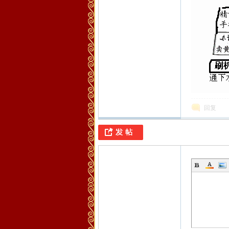
化
回复
之
家