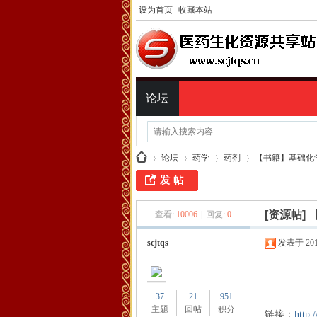
设为首页
收藏本站
论坛
论坛
药学
药剂
【书籍】基础化
[资源帖]
查看:
10006
|
回复:
0
医
»
›
›
›
scjtqs
发表于 2015-
37
21
951
主题
回帖
积分
链接：
http: