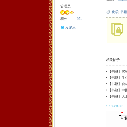
管理员
化学
,
书籍
药
积分
951
发消息
相关帖子
•
【书籍】实
生
•
【书籍】生
•
【书籍】合
•
【书籍】中
•
【书籍】人