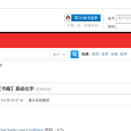
账号
只需一步，快速开始
密码
热搜:
医药
化学
生物
软件
帖子
搜
学
索
【书籍】基础化学
[复制链接]
6-30 19:47:34
|
显示全部楼层
//pan.baidu.com/s/1pJ0yksz
密码：fr7g